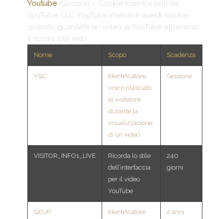
Youtube
(Google) – Cookie inseriti e letti da
YouTube, LLC. YouTube inserisce questi cookie
quando guardate un video di YouTube attraverso
il nostro sito web.
Nome
Scopo
Scadenza
YSC
Identificatore
Sessione
unico rilasciato
al visitatore
durante la
visualizzazione
di un video
VISITOR_INFO1_LIVE
Ricorda lo stile
240
dell’interfaccia
giorni
per il video
YouTube
GEUP
Identificatore
2 anni