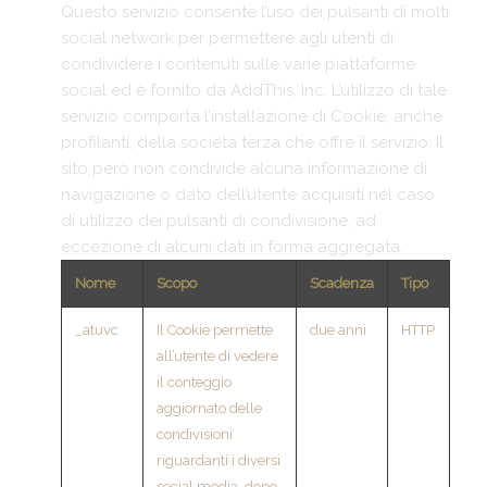
Questo servizio consente l’uso dei pulsanti di molti
social network per permettere agli utenti di
condividere i contenuti sulle varie piattaforme
social ed è fornito da AddThis, Inc. L’utilizzo di tale
servizio comporta l’installazione di Cookie, anche
profilanti, della società terza che offre il servizio. Il
sito però non condivide alcuna informazione di
navigazione o dato dell’utente acquisiti nel caso
di utilizzo dei pulsanti di condivisione, ad
eccezione di alcuni dati in forma aggregata.
Nome
Scopo
Scadenza
Tipo
_atuvc
Il Cookie permette
due anni
HTTP
all’utente di vedere
il conteggio
aggiornato delle
condivisioni
riguardanti i diversi
social media, dopo