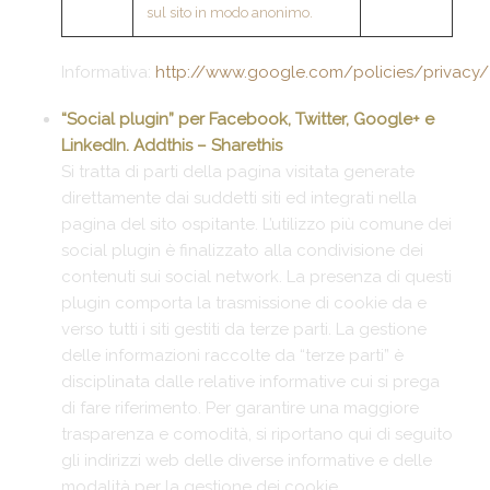
sul sito in modo anonimo.
Informativa:
http://www.google.com/policies/privacy/
“Social plugin” per Facebook, Twitter, Google+ e
LinkedIn. Addthis – Sharethis
Si tratta di parti della pagina visitata generate
direttamente dai suddetti siti ed integrati nella
pagina del sito ospitante. L’utilizzo più comune dei
social plugin è finalizzato alla condivisione dei
contenuti sui social network. La presenza di questi
plugin comporta la trasmissione di cookie da e
verso tutti i siti gestiti da terze parti. La gestione
delle informazioni raccolte da “terze parti” è
disciplinata dalle relative informative cui si prega
di fare riferimento. Per garantire una maggiore
trasparenza e comodità, si riportano qui di seguito
gli indirizzi web delle diverse informative e delle
modalità per la gestione dei cookie.