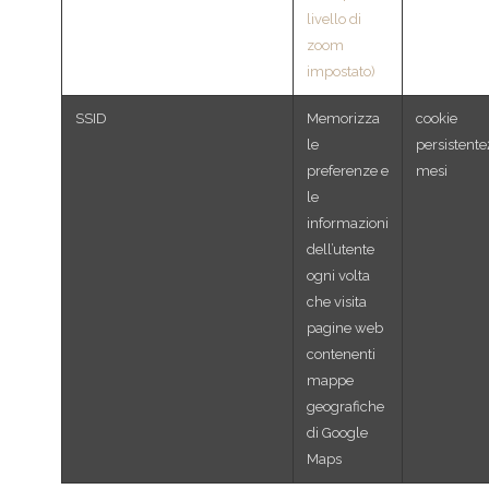
livello di
zoom
impostato)
SSID
Memorizza
cookie
le
persistent
preferenze e
mesi
le
informazioni
dell’utente
ogni volta
che visita
pagine web
contenenti
mappe
geografiche
di Google
Maps