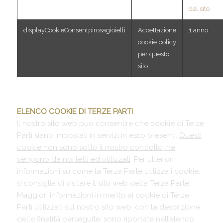
del sito
displayCookieConsentpirosagioielli
Accettazione
1 anno
cookie policy
per questo
sito
ELENCO COOKIE DI TERZE PARTI
Il nostro sito web può consentire che cookie di Terze
Parti siano impostati in servizi in esso presenti.
Questi
cookie non sono sotto il nostro controllo, ne
vengono da noi letti ed utilizzati
. Per ulteriori
informazioni su come la Terza Parte utilizza i cookie,
si consiglia di visitare il sito web della Terza Parte.
Maggiori informazioni in merito ai cookie di Terze
Parti utilizzati sul nostro sito web, con la descrizione
delle finalità perseguite, sono riportate nell’elenco