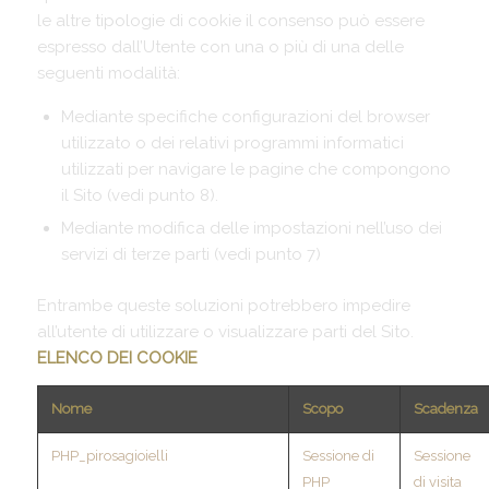
le altre tipologie di cookie il consenso può essere
espresso dall’Utente con una o più di una delle
seguenti modalità:
Mediante specifiche configurazioni del browser
utilizzato o dei relativi programmi informatici
utilizzati per navigare le pagine che compongono
il Sito (vedi punto 8).
Mediante modifica delle impostazioni nell’uso dei
servizi di terze parti (vedi punto 7)
Entrambe queste soluzioni potrebbero impedire
all’utente di utilizzare o visualizzare parti del Sito.
ELENCO DEI COOKIE
Nome
Scopo
Scadenza
PHP_pirosagioielli
Sessione di
Sessione
PHP
di visita