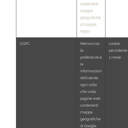
contenenti
mappe
geografiche
di Google
Maps
OGPC
Memorizza
cookie
le
persistente
preferenze e
1 mese
le
informazioni
dell’utente
ogni volta
che visita
pagine web
contenenti
mappe
geografiche
di Google