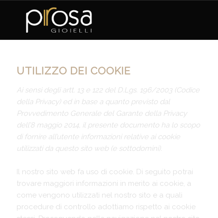
UTILIZZO DEI COOKIE
Ai sensi degli artt. 13 e 122 del D.Lgs. 196/2003 (Codice
della Privacy) ed in base a quanto previsto dal
Provvedimento Generale del Garante della Privacy
dell’8 maggio 2014, il presente documento ha lo scopo
di fornire all’utente informazioni relative ai cookie
utilizzati da questo sito web (e sottodomini).
Il nostro sito web fa uso di cookie. Di seguito potrai
trovare maggiori informazioni in merito ai cookie, a
come vengono utilizzati nel nostro sito e a quali
procedure di controllo adottiamo rispetto ai cookie