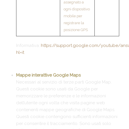
assegnato a
ogni dispositivo
mobile per
registrare la
posizione GPS
Informativa:
https://support.google.com/youtube/ans
hl=it
Mappe interattive
Google Maps
Necessari al servizio di terze parti Google Map.
Questi cookie sono usati da Google per
memorizzare le preferenze e le informazioni
dell’utente ogni volta che visita pagine web
contenenti mappe geografiche di Google Maps.
Questi cookie contengono sufficienti informazioni
per consentire il tracciamento. Sono usati solo