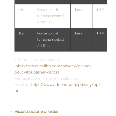
ssh
Consentono il
due anni
HTTP
funzionamento di
AddThis
dbm
Consentono il
due anni
HTTP
funzionamento di
AddThis
Informativa della privacy –
http://www.addthis.com/privacy/privacy-
policy#publisher-visitors
Per disattivare i Cookie installati da
AddThis:
http://www.addthis.com/privacy/opt-
out
Visualizzazione di video