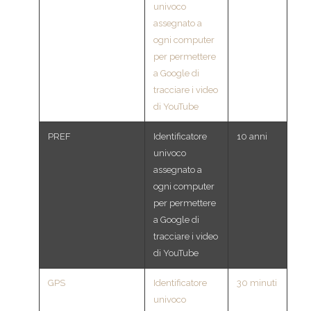
univoco
assegnato a
ogni computer
per permettere
a Google di
tracciare i video
di YouTube
PREF
Identificatore
10 anni
univoco
assegnato a
ogni computer
per permettere
a Google di
tracciare i video
di YouTube
GPS
Identificatore
30 minuti
univoco