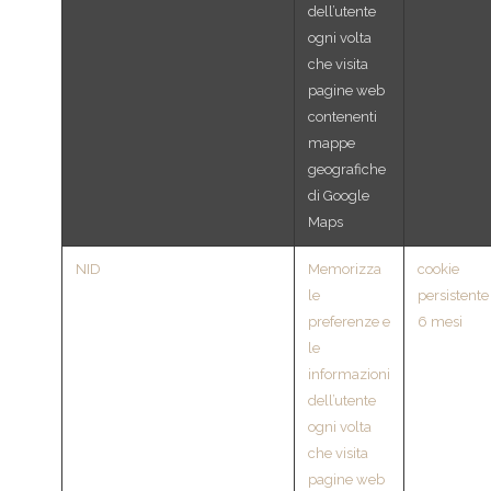
dell’utente
ogni volta
che visita
pagine web
contenenti
mappe
geografiche
di Google
Maps
NID
Memorizza
cookie
le
persistente
preferenze e
6 mesi
le
informazioni
dell’utente
ogni volta
che visita
pagine web