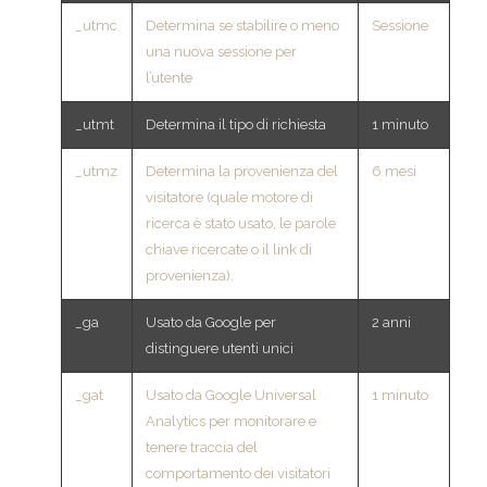
_utmc
Determina se stabilire o meno
Sessione
una nuova sessione per
l’utente
_utmt
Determina il tipo di richiesta
1 minuto
_utmz
Determina la provenienza del
6 mesi
visitatore (quale motore di
ricerca è stato usato, le parole
chiave ricercate o il link di
provenienza).
_ga
Usato da Google per
2 anni
distinguere utenti unici
_gat
Usato da Google Universal
1 minuto
Analytics per monitorare e
tenere traccia del
comportamento dei visitatori