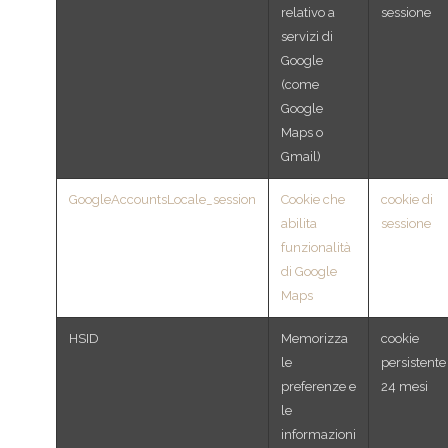
relativo a
sessione
servizi di
Google
(come
Google
Maps o
Gmail)
GoogleAccountsLocale_session
Cookie che
cookie di
abilita
sessione
funzionalità
di Google
Maps
HSID
Memorizza
cookie
le
persistente
preferenze e
24 mesi
le
informazioni