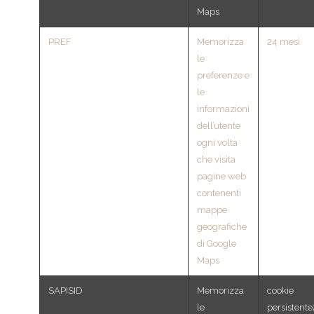
Maps
PREF
Memorizza
24 mesi
le
preferenze e
le
informazioni
dell’utente
ogni volta
che visita
pagine web
contenenti
mappe
geografiche
di Google
Maps
SAPISID
Memorizza
cookie
le
persistent