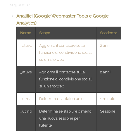
seguente.
Analitici (Google Webmaster Tools e Google
Analytics)
Nome
Scopo
Scadenza
_atuvc
Aggiorna il contatore sulla
2 anni
funzione di condivisione social
su un sito web
_atuvs
Aggiorna il contatore sulla
2 anni
funzione di condivisione social
su un sito web
_utma
Determina i visitatori unici
1 minuto
_utmb
Determina se stabilire o meno
Sessione
una nuova sessione per
l’utente