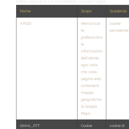
nelle pagine in cui è presente Google maps.
Nome
Scopo
Scadenza
APISID
Memorizza
cookie
le
persistente
preferenze e
le
informazioni
dell’utente
ogni volta
che visita
pagine web
contenenti
mappe
geografiche
di Google
Maps
GMAIL_RTT
Cookie
cookie di