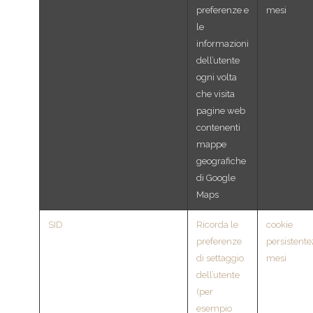
preferenze e
mesi
le
informazioni
dell’utente
ogni volta
che visita
pagine web
contenenti
mappe
geografiche
di Google
Maps
SID
Ricorda le
cookie
preferenze
persistent
di settaggio
mesi
dell’utente
(per
esempio